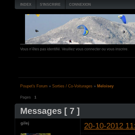
INDEX
S’INSCRIRE
CONNEXION
Vous n’êtes pas identifié.
Veuillez vous connecter ou vous inscrire.
4 FEVRIER: Matinée pl
Poupet's Forum
»
Sorties / Co-Voiturages
»
Meloisey
Pages
1
Messages [ 7 ]
gilej
20-10-2012 11