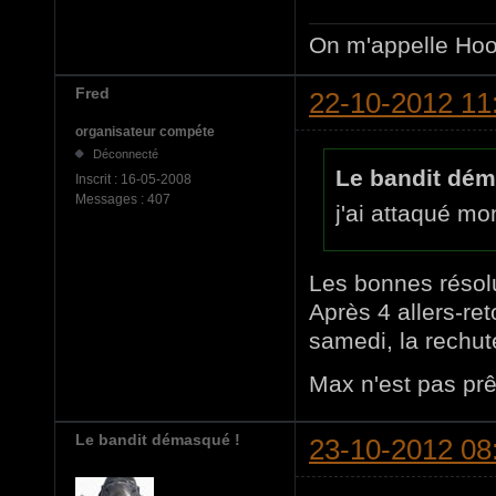
On m'appelle Hoov
Fred
22-10-2012 11
organisateur compéte
Déconnecté
Le bandit déma
Inscrit :
16-05-2008
Messages :
407
j'ai attaqué mo
Les bonnes résolu
Après 4 allers-ret
samedi, la rechut
Max n'est pas prê
Le bandit démasqué !
23-10-2012 08