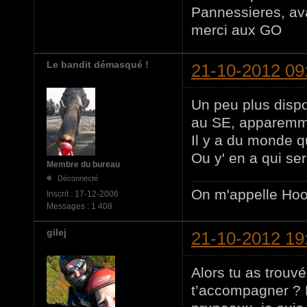
Pannessieres, ava
merci aux GO
Le bandit démasqué !
21-10-2012 09
Un peu plus dispo
au SE, apparemm
Il y a du monde q
Ou y' en a qui ser
Membre du bureau
Déconnecté
On m'appelle Hoov
Inscrit :
17-12-2006
Messages :
1 408
gilej
21-10-2012 19
Alors tu as trouv
t’accompagner ? 