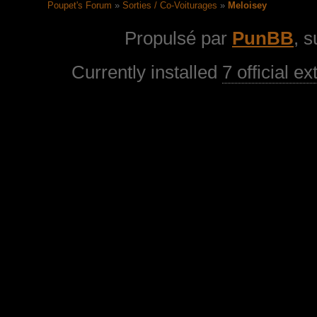
Poupet's Forum
»
Sorties / Co-Voiturages
»
Meloisey
Propulsé par
PunBB
, 
Currently installed
7 official e