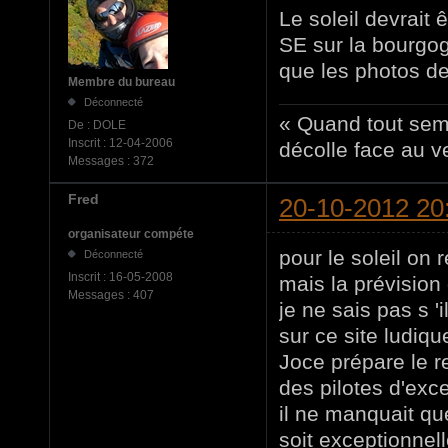
Le soleil devrait 
SE sur la bourgog
que les photos de 
Membre du bureau
Déconnecté
« Quand tout sem
De :
DOLE
Inscrit :
12-04-2006
décolle face au ve
Messages :
372
Fred
20-10-2012 20
organisateur compéte
pour le soleil on 
Déconnecté
Inscrit :
16-05-2008
mais la prévision 
Messages :
407
je ne sais pas s '
sur ce site ludiq
Joce prépare le 
des pilotes d'exce
il ne manquait qu
soit exceptionnell