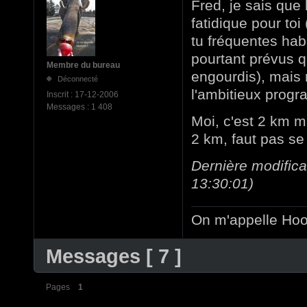
Fred, je sais que 
fatidique pour toi
tu fréquentes hab
pourtant prévus q
Membre du bureau
engourdis), mais 
Déconnecté
l'ambitieux progr
Inscrit :
17-12-2006
Messages :
1 408
Moi, c'est 2 km mi
2 km, faut pas se l
Dernière modific
13:30:01)
On m'appelle Hoov
Messages [ 7 ]
Pages
1