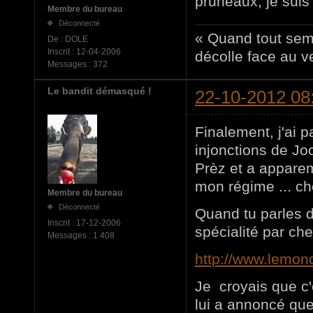
pruneaux, je suis 
Membre du bureau
Déconnecté
« Quand tout sem
De :
DOLE
Inscrit :
12-04-2006
décolle face au ve
Messages :
372
Le bandit démasqué !
22-10-2012 08
Finalement, j'ai p
injonctions de Jo
Prèz et a apparem
mon régime ... ch
Membre du bureau
Déconnecté
Quand tu parles d
Inscrit :
17-12-2006
spécialité par che
Messages :
1 408
http://www.lemond
Je croyais que c'
lui a annoncé que t