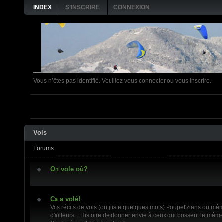
INDEX
S’INSCRIRE
CONNEXION
Vous n’êtes pas identifié.
Veuillez vous connecter ou vous inscrire.
4 FEVRIER: Matinée pliage secours
Vols
Forums
On vole où?
Ca a volé!
Vos récits de vols (ou juste quelques mots) Poupet'ziens ou m
d'ailleurs... Histoire de donner envie à ceux qui bossent le même 