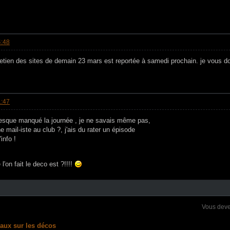
4:48
retien des sites de demain 23 mars est reportée à samedi prochain. je vous do
1:47
resque manqué la journée , je ne savais même pas,
ne mail-iste au club ?, j'ais du rater un épisode
info !
'on fait le deco est ?!!!!
Vous dev
vaux sur les décos