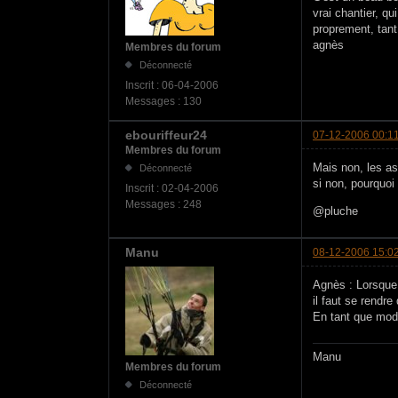
vrai chantier, q
proprement, tant
agnès
Membres du forum
Déconnecté
Inscrit :
06-04-2006
Messages :
130
ebouriffeur24
07-12-2006 00:1
Membres du forum
Mais non, les as
Déconnecté
si non, pourquoi
Inscrit :
02-04-2006
Messages :
248
@pluche
Manu
08-12-2006 15:0
Agnès : Lorsque 
il faut se rendre
En tant que modé
Manu
Membres du forum
Déconnecté