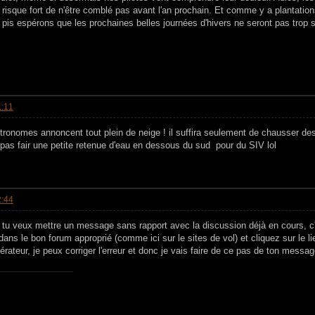
ui risque fort de n'être comblé pas avant l'an prochain. Et comme y a plantati
 pis espérons que les prochaines belles journées d'hivers ne seront pas trop s
1:11
tronomes annoncent tout plein de neige ! il suffira seulement de chausser des
 pas fair une petite retenue d'eau en dessous du sud pour du SIV lol
2:44
tu veux mettre un message sans rapport avec la discussion déjà en cours, c'
 dans le bon forum approprié (comme ici sur le sites de vol) et cliquez sur le 
rateur, je peux corriger l'erreur et donc je vais faire de ce pas de ton messa