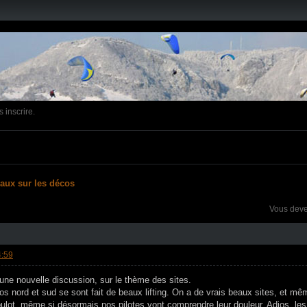
 inscrire.
vaux sur les décos
Vous dev
4:59
r une nouvelle discussion, sur le thème des sites.
os nord et sud se sont fait de beaux lifting. On a de vrais beaux sites, et mê
ulot, même si désormais nos pilotes vont comprendre leur douleur. Adios, les