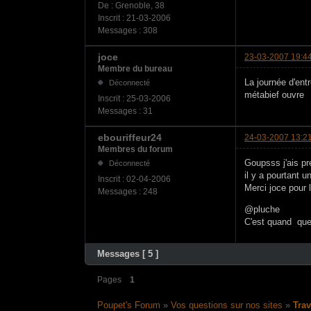
De :
Grenoble, 38
Inscrit :
21-03-2006
Messages :
308
joce
23-03-2007 19:4
Membre du bureau
La journée d'ent
Déconnecté
métabief ouvre
Inscrit :
25-03-2006
Messages :
31
ebouriffeur24
24-03-2007 13:2
Membres du forum
Goupsss j'ais p
Déconnecté
il y a pourtant u
Inscrit :
02-04-2006
Merci joce pour l'
Messages :
248
@pluche
C'est quand que l
Messages [ 5 ]
Pages
1
Poupet's Forum
»
Vos questions sur nos sites
»
Tra