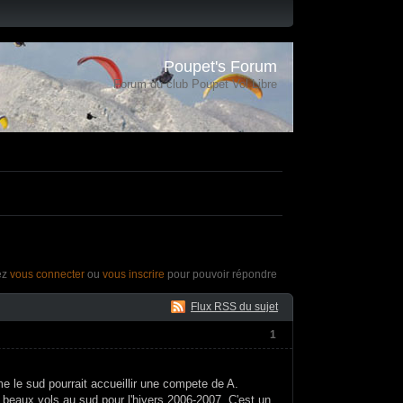
Poupet's Forum
Forum du club Poupet Vol Libre
ez
vous connecter
ou
vous inscrire
pour pouvoir répondre
Flux RSS du sujet
1
me le sud pourrait accueillir une compete de A.
 beaux vols au sud pour l'hivers 2006-2007. C'est un