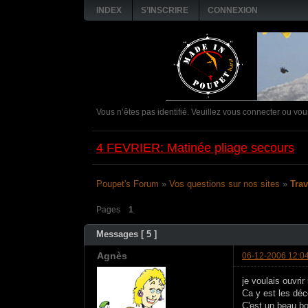
INDEX
S’INSCRIRE
CONNEXION
Vous n’êtes pas identifié.
Veuillez vous connecter ou vous
Poupet's Forum
»
Vos questions sur nos sites
»
Tra
Pages
1
Messages [ 5 ]
Agnès
06-12-2006 12:0
je voulais ouvri
Ca y est les déc
C'est un beau bo