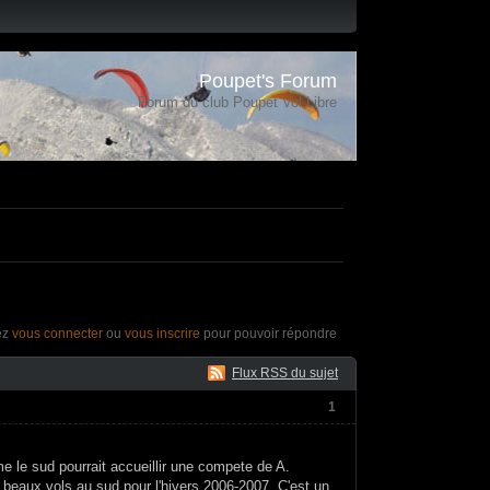
Poupet's Forum
Forum du club Poupet Vol Libre
ez
vous connecter
ou
vous inscrire
pour pouvoir répondre
Flux RSS du sujet
1
me le sud pourrait accueillir une compete de A.
 beaux vols au sud pour l'hivers 2006-2007. C'est un