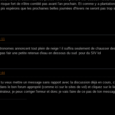
ui risque fort de n'être comblé pas avant l'an prochain. Et comme y a plantati
 pis espérons que les prochaines belles journées d'hivers ne seront pas trop s
1:11
tronomes annoncent tout plein de neige ! il suffira seulement de chausser des
 pas fair une petite retenue d'eau en dessous du sud pour du SIV lol
2:44
tu veux mettre un message sans rapport avec la discussion déjà en cours, c'
 dans le bon forum approprié (comme ici sur le sites de vol) et cliquez sur le 
rateur, je peux corriger l'erreur et donc je vais faire de ce pas de ton messa