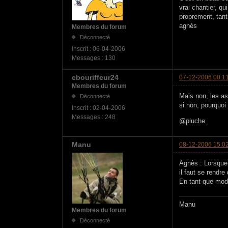
vrai chantier, q
proprement, tant
agnès
Membres du forum
Déconnecté
Inscrit :
06-04-2006
Messages :
130
ebouriffeur24
07-12-2006 00:1
Membres du forum
Mais non, les as
Déconnecté
si non, pourquoi
Inscrit :
02-04-2006
Messages :
248
@pluche
Manu
08-12-2006 15:0
Agnès : Lorsque 
il faut se rendre
En tant que modé
Manu
Membres du forum
Déconnecté