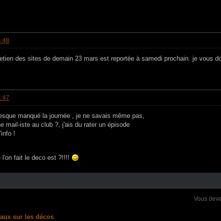
4:48
retien des sites de demain 23 mars est reportée à samedi prochain. je vous do
1:47
resque manqué la journée , je ne savais même pas,
ne mail-iste au club ?, j'ais du rater un épisode
info !
'on fait le deco est ?!!!!
Vous dev
vaux sur les décos