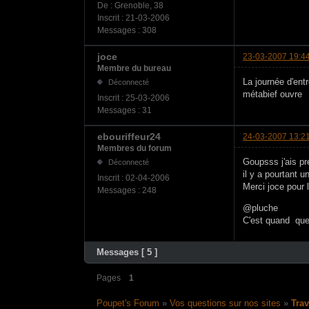
De :
Grenoble, 38
Inscrit :
21-03-2006
Messages :
308
joce
23-03-2007 19:4
Membre du bureau
La journée d'ent
Déconnecté
métabief ouvre
Inscrit :
25-03-2006
Messages :
31
ebouriffeur24
24-03-2007 13:2
Membres du forum
Goupsss j'ais p
Déconnecté
il y a pourtant u
Inscrit :
02-04-2006
Merci joce pour l'
Messages :
248
@pluche
C'est quand que l
Messages [ 5 ]
Pages
1
Poupet's Forum
»
Vos questions sur nos sites
»
Tra