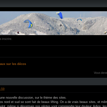
 inscrire.
vaux sur les décos
Vous dev
4:59
r une nouvelle discussion, sur le thème des sites.
os nord et sud se sont fait de beaux lifting. On a de vrais beaux sites, et mê
ulot, même si désormais nos pilotes vont comprendre leur douleur. Adios, les