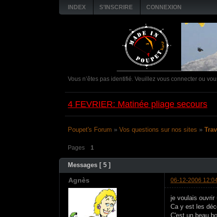
INDEX
S’INSCRIRE
CONNEXION
Vous n’êtes pas identifié.
Veuillez vous connecter ou vous
Poupet's Forum
»
Vos questions sur nos sites
»
Tra
Pages
1
Messages [ 5 ]
Agnès
06-12-2006 12:0
je voulais ouvri
Ca y est les déc
C'est un beau bo