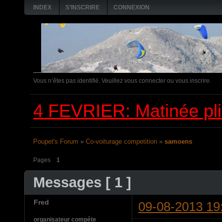
INDEX
S’INSCRIRE
CONNEXION
Vous n’êtes pas identifié.
Veuillez vous connecter ou vous inscrire.
4 FEVRIER: Matinée pl
Poupet's Forum
»
Co-voiturage competition
»
samoens
Pages
1
Messages [ 1 ]
Fred
09-08-2013 19
organisateur compéte