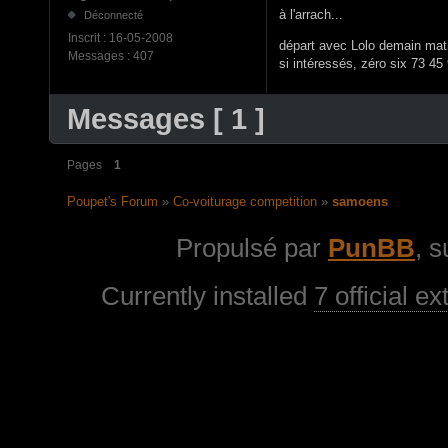
à l'arrach...
Déconnecté
Inscrit :
16-05-2008
départ avec Lolo demain mat
Messages :
407
si intéressés, zéro six 73 45
Messages [ 1 ]
Pages
1
Poupet's Forum
»
Co-voiturage competition
»
samoens
Propulsé par
PunBB
, 
Currently installed
7 official e