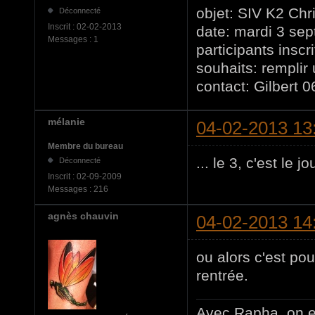
objet: SIV K2 Chr
Déconnecté
Inscrit :
02-02-2013
date: mardi 3 sep
Messages :
1
participants inscri
souhaits: remplir
contact: Gilbert 
mélanie
04-02-2013 13
Membre du bureau
... le 3, c'est le
Déconnecté
Inscrit :
02-09-2009
Messages :
216
agnès chauvin
04-02-2013 14
ou alors c'est pou
rentrée.
Avec Rapha, on e