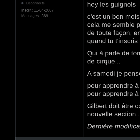
hey les guignols
Déconnecté
Inscrit :
11-04-2007
c'est un bon mois 
Messages :
369
cela me semble pl
de toute façon, en
quand tu t'inscri
Qui à parlé de to
de cirque...
A samedi je pense
pour apprendre à 
pour apprendre à
Gilbert doit être c
nouvelle section..
Dernière modific