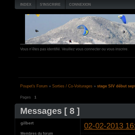
INDEX
S’INSCRIRE
CONNEXION
Vous n’êtes pas identifié.
Veuillez vous connecter ou vous inscrire.
4 FEVRIER: Matinée pl
Poupet's Forum
»
Sorties / Co-Voiturages
»
stage SIV début se
Pages
1
Messages [ 8 ]
gilbert
02-02-2013 16
Membres du forum