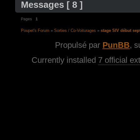
Messages [ 8 ]
Pages
1
Poupet's Forum
»
Sorties / Co-Voiturages
»
stage SIV début se
Propulsé par
PunBB
, 
Currently installed
7 official e