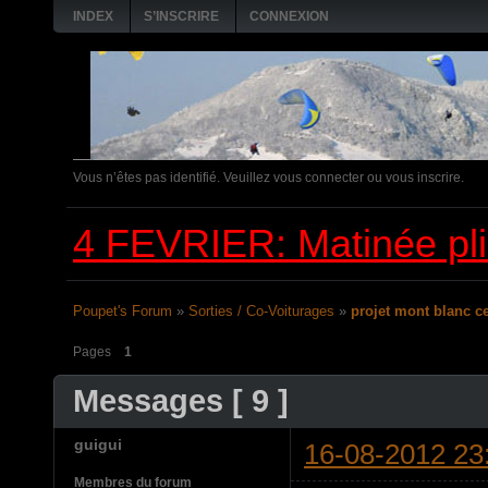
INDEX
S’INSCRIRE
CONNEXION
Vous n’êtes pas identifié.
Veuillez vous connecter ou vous inscrire.
4 FEVRIER: Matinée pl
Poupet's Forum
»
Sorties / Co-Voiturages
»
projet mont blanc c
Pages
1
Messages [ 9 ]
guigui
16-08-2012 23
Membres du forum