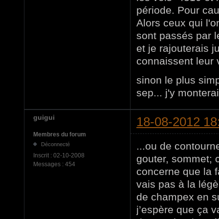
période. Pour ca
Alors ceux qui l'o
sont passés par le
et je rajouterais 
connaissent leur 
sinon le plus sim
sep... j'y monterai
guigui
18-08-2012 18
Membres du forum
...ou de contourn
Déconnecté
Inscrit :
02-10-2008
gouter, sommet; ca
Messages :
454
concerne que la fa
vais pas à la légè
de champex en s
j’espère que ça va