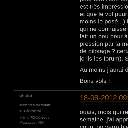
est très impress
et que le vol pou
moins le posé...)
qui ne connaissen
fait un peu peur à
pression par la m
de pilotage ? cert
je lis les forum).
Au moins j'aurai d
Bons vols !
guigui
18-08-2012 09
Membres du forum
ouais, mois qui re
Déconnecté
Inscrit :
02-10-2008
semaine, j'ai appr
Messages :
454
coup. on verra bi