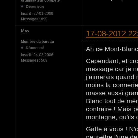
organisateur compéte
Déconnecté
Inscrit :
27-01-2009
Messages :
899
Max
17-08-2012 22
Membre du bureau
Ah ce Mont-Blanc !
Déconnecté
Inscrit :
24-03-2006
Cependant, et cro
Messages :
509
message car je n
j'aimerais quand
moins la connerie
masse aussi grand
Blanc tout de mêm
contraire ! Mais p
montagne, qu'ils d
Gaffe à vous ! N'
peut-être l'une de