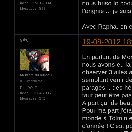
nous brise le coe
Inscrit :
27-01-2009
Messages :
899
l'orignie.... je s
Avec Rapha, on e
gilej
19-08-2012 18
En parlant de Mon
nous avons eu la 
observer 3 ailes 
Membre du bureau
semblant venir de
Déconnecté
parages... des hél
De :
DOLE
Inscrit :
12-04-2006
faut peut être pas
Messages :
372
A part ça, de bea
Pour ma part j'ét
monde à Tolmin en
d'année ! C'est p