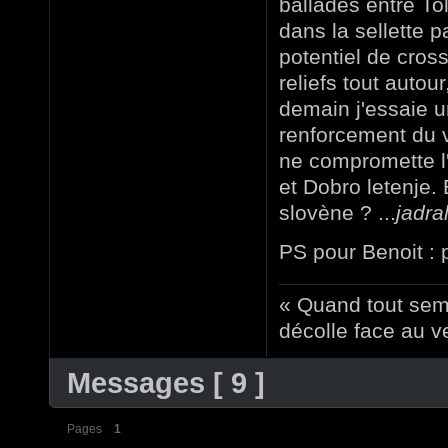
ballades entre To
dans la sellette p
potentiel de cross
reliefs tout autou
demain j'essaie u
renforcement du 
ne compromette l
et Dobro letenje.
slovène ? ...
jadra
PS pour Benoit : 
« Quand tout sem
décolle face au ve
Messages [ 9 ]
Pages
1