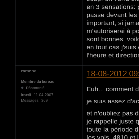
en 3 sensations: pl
passe devant les 
important, si jam
m'autoriserai à p
sont bonnes. voil
en tout cas j'sui
l'heure et directi
ramena
18-08-2012 09
Membre du bureau
Euh... comment di
Déconnecté
Inscrit :
11-04-2007
je suis assez d'a
Messages :
369
et n'oubliez pas d
je rappelle juste
toute la période de
les vols 4810 et l