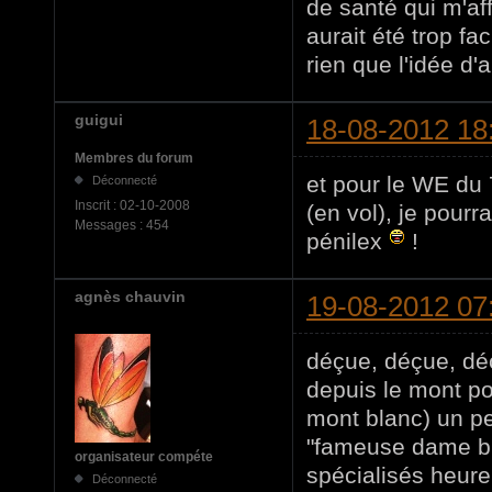
de santé qui m'aff
aurait été trop fa
rien que l'idée d'a
guigui
18-08-2012 18
Membres du forum
et pour le WE du 
Déconnecté
Inscrit :
02-10-2008
(en vol), je pour
Messages :
454
pénilex
!
agnès chauvin
19-08-2012 07
déçue, déçue, déç
depuis le mont po
mont blanc) un pe
"fameuse dame bl
organisateur compéte
spécialisés heure
Déconnecté