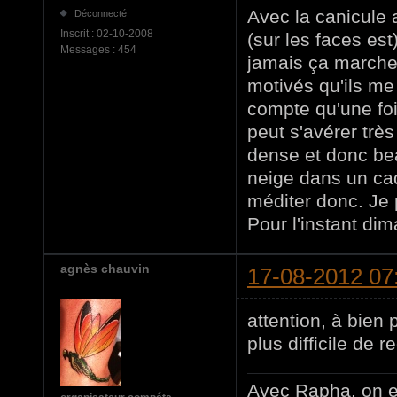
Avec la canicule 
Déconnecté
Inscrit :
02-10-2008
(sur les faces es
Messages :
454
jamais ça marche 
motivés qu'ils me 
compte qu'une foi
peut s'avérer très 
dense et donc bea
neige dans un ca
méditer donc. Je p
Pour l'instant dim
agnès chauvin
17-08-2012 07
attention, à bien
plus difficile de
Avec Rapha, on e