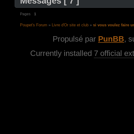
Messages [ 7 ]
Pages
1
Poupet's Forum
»
Livre d'Or site et club
»
si vous voulez faire u
Propulsé par
PunBB
, 
Currently installed
7 official e