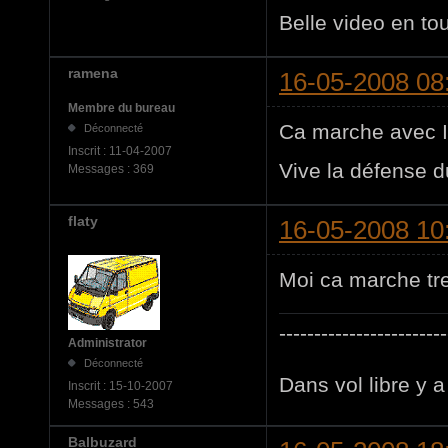
Belle video en to
ramena
16-05-2008 08
Membre du bureau
Ca marche avec I
Déconnecté
Inscrit :
11-04-2007
Vive la défense du 
Messages :
369
flaty
16-05-2008 10
Moi ca marche tres
------------------------
Administrator
Déconnecté
Dans vol libre y a 
Inscrit :
15-10-2007
Messages :
543
Balbuzard