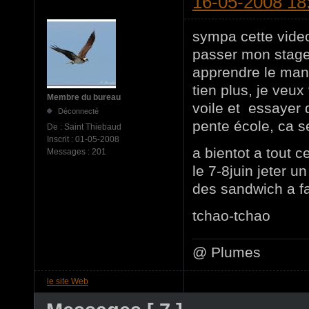
16-05-2008 18
sympa cette vide
passer mon stage i
apprendre le manu
tien plus, je veux
Membre du bureau
voile et essayer
Déconnecté
pente école, ca s
De :
Saint Thiebaud
Inscrit :
01-05-2008
a bientot a tout 
Messages :
201
le 7-8juin jeter un
des sandwich a fai
tchao-tchao
@ Plumes
le site Web