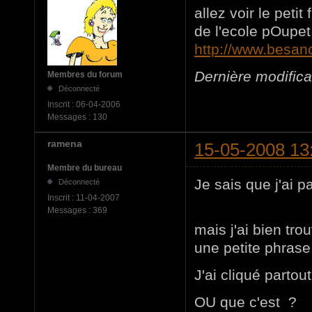
allez voir le peti
de l'ecole pOupet 
http://www.besan
Dernière modific
Membres du forum
Déconnecté
Inscrit :
06-04-2006
Messages :
130
ramena
15-05-2008 13
Membre du bureau
Je sais que j'ai 
Déconnecté
Inscrit :
11-04-2007
Messages :
369
mais j'ai bien tro
une petite phrase 
J'ai cliqué partou
OU que c'est ?