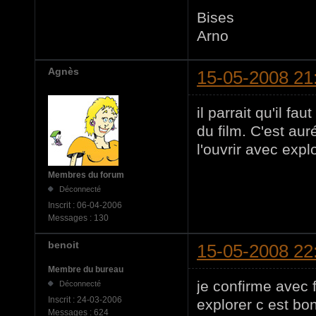
Bises
Arno
Agnès
15-05-2008 21
il parrait qu'il fa
du film. C'est auré
l'ouvrir avec expl
Membres du forum
Déconnecté
Inscrit :
06-04-2006
Messages :
130
benoit
15-05-2008 22
Membre du bureau
je confirme avec 
Déconnecté
Inscrit :
24-03-2006
explorer c est bon.
Messages :
624