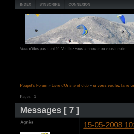
INDEX
S’INSCRIRE
CONNEXION
Vous n’êtes pas identifié.
Veuillez vous connecter ou vous inscrire.
4 FEVRIER: Matinée pl
Poupet's Forum
»
Livre d'Or site et club
»
si vous voulez faire u
Pages
1
Messages [ 7 ]
Agnès
15-05-2008 10